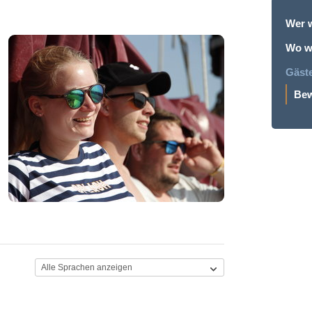
Wer w
Wo wi
Gäst
Bew