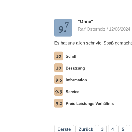
7
"Ohne"
9.
Ralf Osterholz / 12/06/2024
Es hat uns allen sehr viel Spaß gemacht
10
Schiff
10
Besatzung
9.5
Information
9.9
Service
9.2
Preis-Leistungs-Verhältnis
Eerste
Zurück
3
4
5