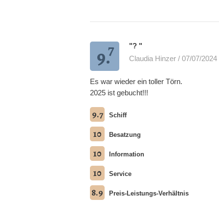
7
"? "
9.
Claudia Hinzer / 07/07/2024
Es war wieder ein toller Törn.
2025 ist gebucht!!!
9.7
Schiff
10
Besatzung
10
Information
10
Service
8.9
Preis-Leistungs-Verhältnis