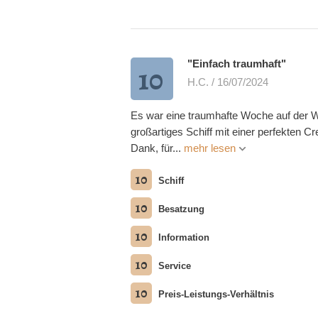
"Einfach traumhaft"
10
H.C. / 16/07/2024
Es war eine traumhafte Woche auf der W
großartiges Schiff mit einer perfekten Cr
Dank, für...
mehr lesen
10
Schiff
10
Besatzung
10
Information
10
Service
10
Preis-Leistungs-Verhältnis