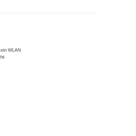
: kein WLAN
ht-