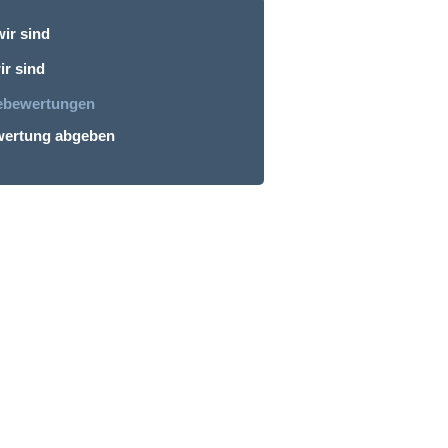
ir sind
r sind
ebewertungen
ertung abgeben