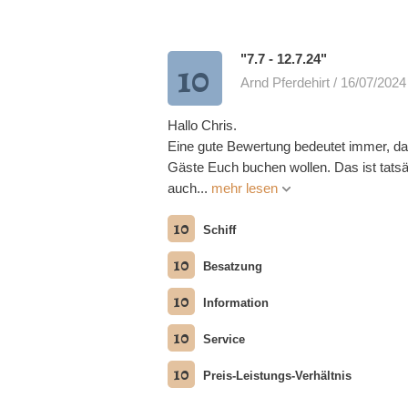
"7.7 - 12.7.24"
10
Arnd Pferdehirt / 16/07/2024
Hallo Chris.
Eine gute Bewertung bedeutet immer, d
Gäste Euch buchen wollen. Das ist tatsä
auch...
mehr lesen
10
Schiff
10
Besatzung
10
Information
10
Service
10
Preis-Leistungs-Verhältnis