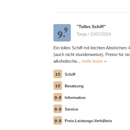
9
"Tolles Schiff"
9.
Tanja / 15/07/2024
Ein tolles Schiff mit leichten Abstrichen
(auch nicht stundenweise), Preise für nic
alkoholische...
mehr lesen
10
Schiff
10
Besatzung
9.9
Information
9.9
Service
9.9
Preis-Leistungs-Verhältnis