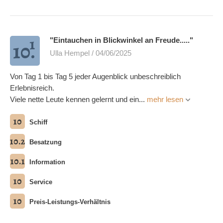
1
"Eintauchen in Blickwinkel an Freude....."
10.
Ulla Hempel / 04/06/2025
Von Tag 1 bis Tag 5 jeder Augenblick unbeschreiblich
Erlebnisreich.
Viele nette Leute kennen gelernt und ein...
mehr lesen
10
Schiff
10.2
Besatzung
10.1
Information
10
Service
10
Preis-Leistungs-Verhältnis