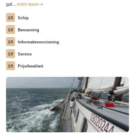
gaf...
mehr lesen
10
Schip
10
Bemanning
10
Informatievoorziening
10
Service
10
Prijs/kwaliteit
Alle Fotos ansehen