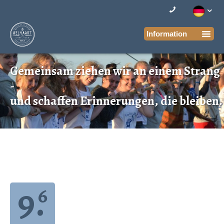
Gemeinsam ziehen wir an einem Strang
-
und schaffen Erinnerungen, die bleiben.
9.
6