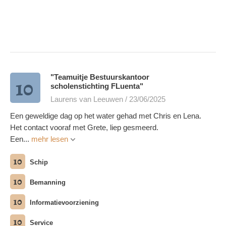
"Teamuitje Bestuurskantoor
10
scholenstichting FLuenta"
Laurens van Leeuwen / 23/06/2025
Een geweldige dag op het water gehad met Chris en Lena.
Het contact vooraf met Grete, liep gesmeerd.
Een...
mehr lesen
10
Schip
10
Bemanning
10
Informatievoorziening
10
Service