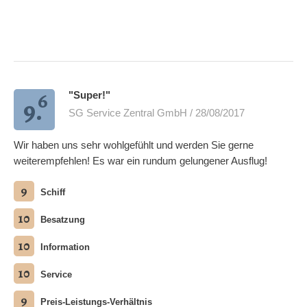
6
"Super!"
9.
SG Service Zentral GmbH / 28/08/2017
Wir haben uns sehr wohlgefühlt und werden Sie gerne
weiterempfehlen! Es war ein rundum gelungener Ausflug!
9
Schiff
10
Besatzung
10
Information
10
Service
9
Preis-Leistungs-Verhältnis