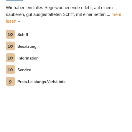
Wir haben ein tolles Segelwochenende erlebt, auf einem
sauberen, gut ausgestatteten Schiff, mit einer netten,...
mehr
lesen
10
Schiff
10
Besatzung
10
Information
10
Service
9
Preis-Leistungs-Verhältnis