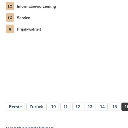
10
Informatievoorziening
10
Service
9
Prijs/kwaliteit
Eerste
Zurück
10
11
12
13
14
15
1