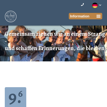
Gemeinsam ziehen wir an einem Strang
-
und schaffen Erinnerungen, die bleiben.
9.
6